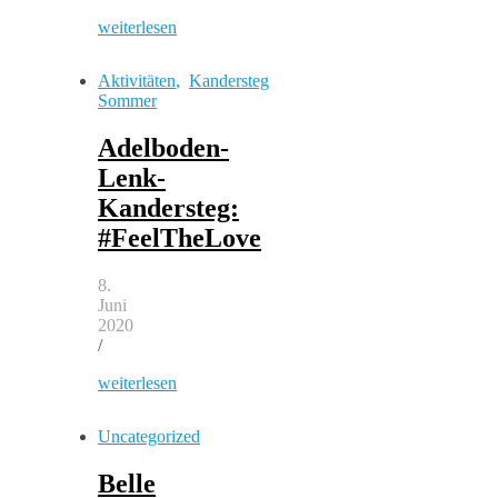
weiterlesen
Aktivitäten
,
Kandersteg
Sommer
Adelboden-
Lenk-
Kandersteg:
#FeelTheLove
8.
Juni
2020
/
weiterlesen
Uncategorized
Belle