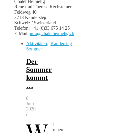
Chalet Heimelig
René und Therese Rechsteiner
Feldweg 40
3718 Kandersteg
Schweiz / Switzerland
Telefon: +41 (0)33 675 14 25
E-Mail:
info@chaletheimelig.ch
Aktivitäten
,
Kandersteg
Sommer
Der
Sommer
kommt
…
8.
Juni
2020
/
W
ir
freuen