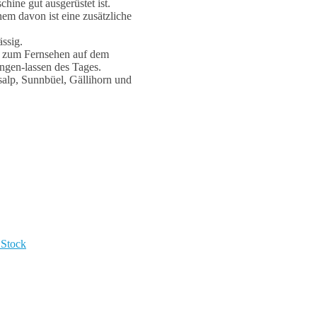
ine gut ausgerüstet ist.
em davon ist eine zusätzliche
ssig.
, zum Fernsehen auf dem
gen-lassen des Tages.
salp, Sunnbüel, Gällihorn und