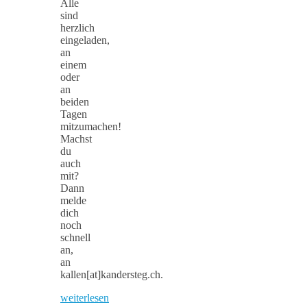
Alle
sind
herzlich
eingeladen,
an
einem
oder
an
beiden
Tagen
mitzumachen!
Machst
du
auch
mit?
Dann
melde
dich
noch
schnell
an,
an
kallen[at]kandersteg.ch.
weiterlesen