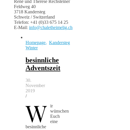
René und Therese Rechsteiner
Feldweg 40
3718 Kandersteg
Schweiz / Switzerland
Telefon: +41 (0)33 675 14 25
E-Mail:
info@chaletheimelig.ch
Homepage
,
Kandersteg
Winter
besinnliche
Adventszeit
30.
November
2019
/
W
ir
wünschen
Euch
eine
besinnliche