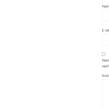
Na
E-M
Nam
näc
Kom