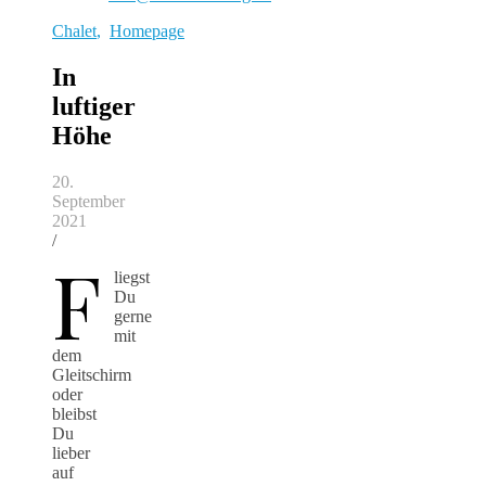
Chalet
,
Homepage
In
luftiger
Höhe
20.
September
2021
/
F
liegst
Du
gerne
mit
dem
Gleitschirm
oder
bleibst
Du
lieber
auf