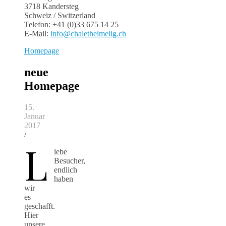
3718 Kandersteg
Schweiz / Switzerland
Telefon: +41 (0)33 675 14 25
E-Mail:
info@chaletheimelig.ch
Homepage
neue
Homepage
15.
Januar
2017
/
L
iebe
Besucher,
endlich
haben
wir
es
geschafft.
Hier
unsere